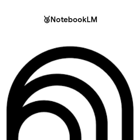
🥉NotebookLM