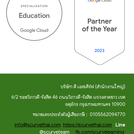
บริษัท ดิ เอสเคิร์ฟ (สำนักงานใหญ่)
6/2 ซอยวิภาวดี-รังสิต 46 ถนนวิภาวดี-รังสิต แขวงลาดยาว เขต
จตุจักร กรุงเทพมหานคร 10900
หมายเลขประจำตัวผู้เสียภาษี : 0105562094770
info@scurvethai.com
https://scurvethai.com
Line
@scurveteam
fb.com/scurvelearning