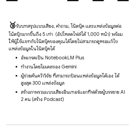
🥉
รับบทสรุปแบบเสียง, คำถาม, โน๊ตบุ๊ค และแหล่งข้อมูลต่อ
โน้ตบุ๊กมากขึ้นถึง 5 เท่า (อัปโหลดไฟล์ได้ 1,000 หน้า) พร้อม
ให้ผู้ใช้แชทกับโน๊ตบุ๊คของคุณได้โดยไม่สามารถดูหรือแก้ไข
แหล่งข้อมูลในโน๊ตบุ๊คได้
อัพเกรดเป็น NotebookLM Plus
ทำงานโดยโมเดลของ Gemini
ผู้ช่วยค้นคว้าวิจัย ที่สามารถป้อนแหล่งข้อมูลได้เอง ได้
สูงสุด 300 แหล่งข้อมูล
สร้างภาพรวมแบบเสียงอินเทอร์แอกทีฟด้วยผู้บรรยาย AI
2 คน (สร้าง Podcast)